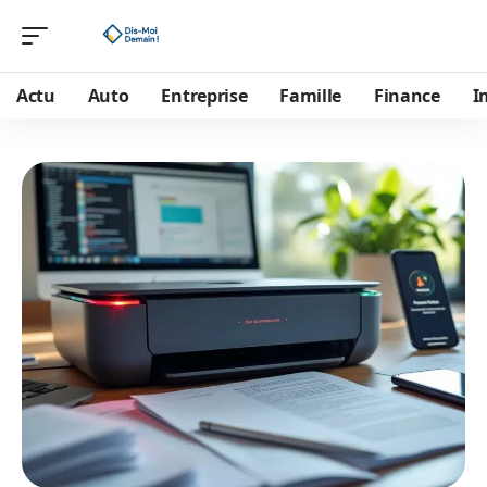
Actu
Auto
Entreprise
Famille
Finance
I