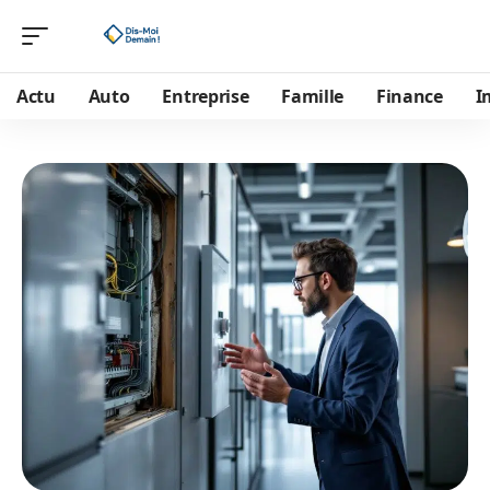
Actu
Auto
Entreprise
Famille
Finance
I