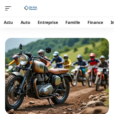
Actu
Auto
Entreprise
Famille
Finance
I