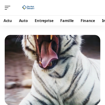
Actu
Auto
Entreprise
Famille
Finance
I