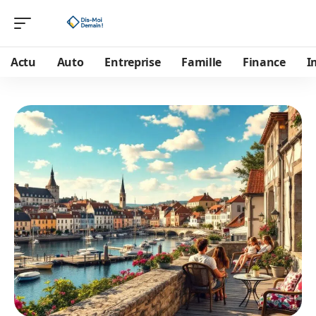
Actu
Auto
Entreprise
Famille
Finance
I