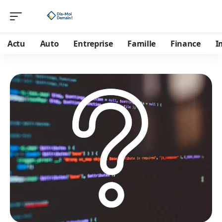
Actu
Auto
Entreprise
Famille
Finance
I