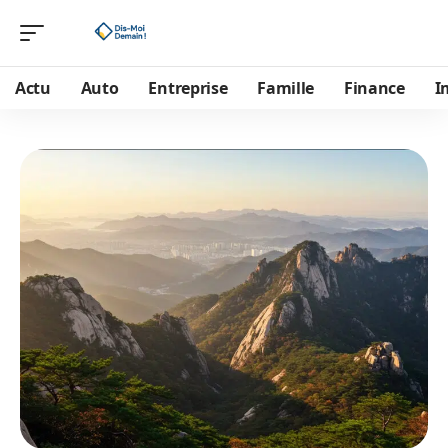
Actu
Auto
Entreprise
Famille
Finance
I