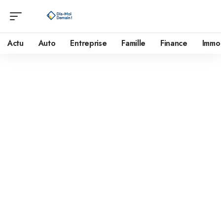
Actu
Auto
Entreprise
Famille
Finance
Immo
Mentions légales
Définitions
Client :
tout professionnel ou personne physique capable au
sens des articles 1123 et suivants du Code civil, ou personne
morale, qui visite le site objet des présentes conditions
générales.
Prestations et Services :
ce site web met à disposition des
Clients :