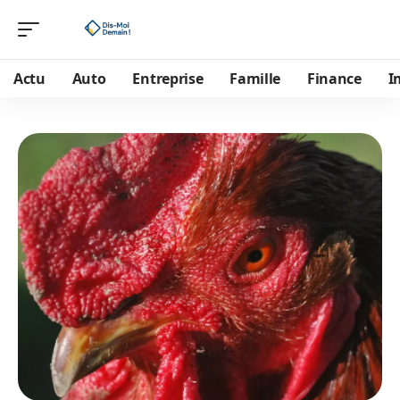
Actu
Auto
Entreprise
Famille
Finance
I