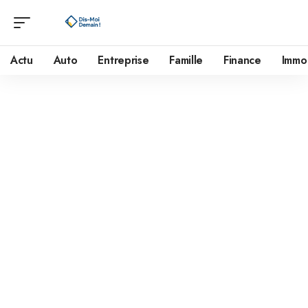
Actu
Auto
Entreprise
Famille
Finance
Immo
Mentions légales
Définitions
Client :
tout professionnel ou personne physique capable au
sens des articles 1123 et suivants du Code civil, ou personne
morale, qui visite le site objet des présentes conditions
générales.
Prestations et Services :
ce site web met à disposition des
Clients :