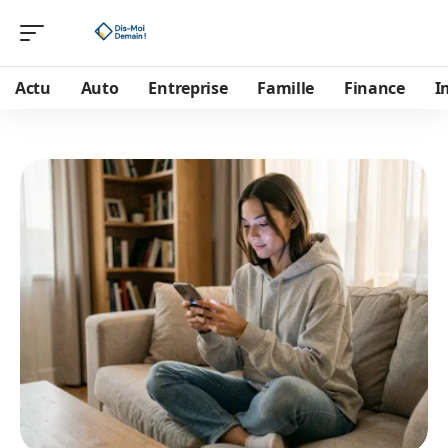
Actu
Auto
Entreprise
Famille
Finance
I