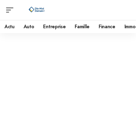
Actu
Auto
Entreprise
Famille
Finance
Immo
Mentions légales
Définitions
Client :
tout professionnel ou personne physique capable au
sens des articles 1123 et suivants du Code civil, ou personne
morale, qui visite le site objet des présentes conditions
générales.
Prestations et Services :
ce site web met à disposition des
Clients :