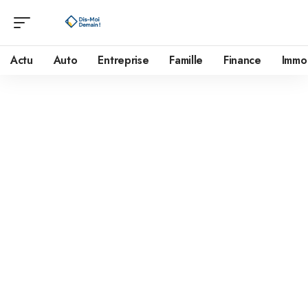
Actu
Auto
Entreprise
Famille
Finance
Immo
Mentions légales
Définitions
Client :
tout professionnel ou personne physique capable au
sens des articles 1123 et suivants du Code civil, ou personne
morale, qui visite le site objet des présentes conditions
générales.
Prestations et Services :
ce site web met à disposition des
Clients :